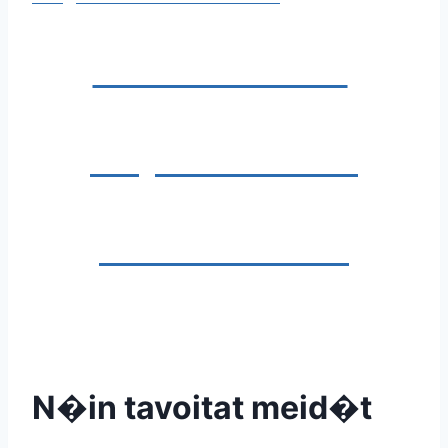
Ruovesi-info >
Majoitus-info >
Satama-info >
N�in tavoitat meid�t