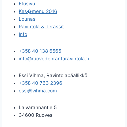
Etusivu
Kes�menu 2016
Lounas
Ravintola & Terassit
Info
+358 40 138 6565
info@ruovedenrantaravintola.fi
Essi Vihma, Ravintolapäällikkö
+358 40 763 2396
essi@vihma.com
Laivarannantie 5
34600 Ruovesi