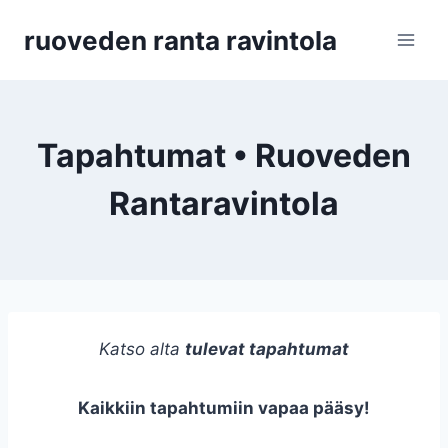
Siirry
ruoveden ranta ravintola
sisältöön
Tapahtumat • Ruoveden
Rantaravintola
Katso alta
tulevat tapahtumat
Kaikkiin tapahtumiin vapaa pääsy!