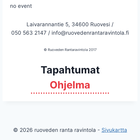
no event
Laivarannantie 5, 34600 Ruovesi /
050 563 2147
/
info@ruovedenrantaravintola.fi
© Ruoveden Rantaravintola 2017
Tapahtumat
Ohjelma
© 2026 ruoveden ranta ravintola -
Sivukartta