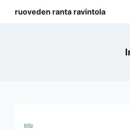
Siirry
ruoveden ranta ravintola
sisältöön
I
Info