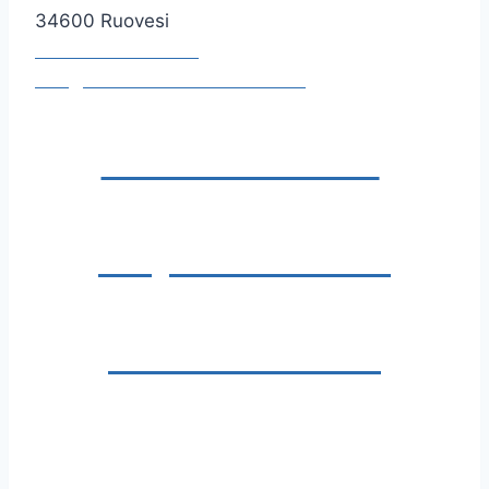
34600 Ruovesi
+358 40 138 6565
info@ruovedenrantaravintola.fi
Ruovesi-info >
Majoitus-info >
Satama-info >