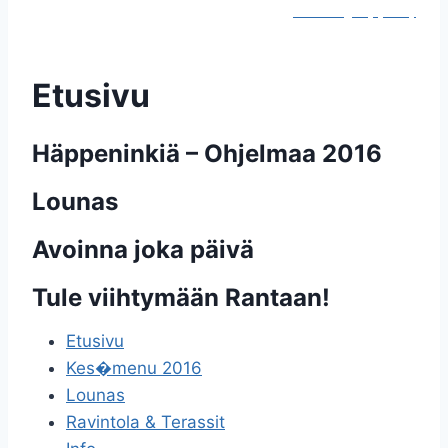
Webdesign Lyly.fi Oy
Etusivu
Häppeninkiä – Ohjelmaa 2016
Lounas
Avoinna joka päivä
Tule viihtymään Rantaan!
Etusivu
Kes�menu 2016
Lounas
Ravintola & Terassit