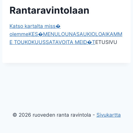
Rantaravintolaan
Katso kartalta miss�
olemme
KES�MENU
LOUNAS
AUKIOLOAIKAMM
E TOUKOKUUSSA
TAVOITA MEID�T
ETUSIVU
© 2026 ruoveden ranta ravintola -
Sivukartta